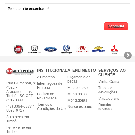
Produto não encontrado!
Continuar
INSTITUCIONAL
ATENDIMENTO
SERVIÇOS AO
CLIENTE
A Empresa
Orçamento de
peças
Minha Conta
Rua Blumenau, nº
Informações de
4521 -
Entrega
Fale conosco
Trocas e
Araponguinhas
devoluções
Política de
Mapa do site
Timbó - SC CEP
Privacidade
Mapa do site
89120-000
Montadoras
Termos e
Receba
(47) 3394-3877 /
Nosso estoque
Condições de Uso
novidades
9935-0717
Auto peça em
Timbó
Ferro velho em
Timbó