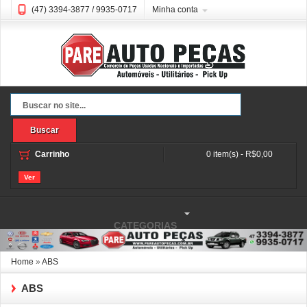
(47) 3394-3877 / 9935-0717
Minha conta
Buscar
Carrinho
0 item(s) - R$0,00
Ver
CATEGORIAS
Home
»
ABS
ABS