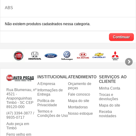
ABS
Não existem produtos cadastrados nessa categoria.
Continuar
INSTITUCIONAL
ATENDIMENTO
SERVIÇOS AO
CLIENTE
A Empresa
Orçamento de
peças
Minha Conta
Rua Blumenau, nº
Informações de
4521 -
Entrega
Fale conosco
Trocas e
Araponguinhas
devoluções
Política de
Mapa do site
Timbó - SC CEP
Privacidade
Mapa do site
89120-000
Montadoras
Termos e
Receba
(47) 3394-3877 /
Nosso estoque
Condições de Uso
novidades
9935-0717
Auto peça em
Timbó
Ferro velho em