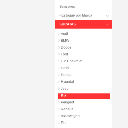
Sensores
- Estoque por Marca
SUCATAS
Audi
BMW
Dodge
Ford
GM Chevrolet
Hafei
Honda
Hyundai
Jeep
Kia
Peugeot
Renault
Volkswagen
Fiat