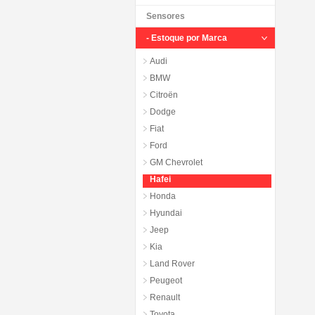
Sensores
- Estoque por Marca
Audi
BMW
Citroën
Dodge
Fiat
Ford
GM Chevrolet
Hafei
Honda
Hyundai
Jeep
Kia
Land Rover
Peugeot
Renault
Toyota