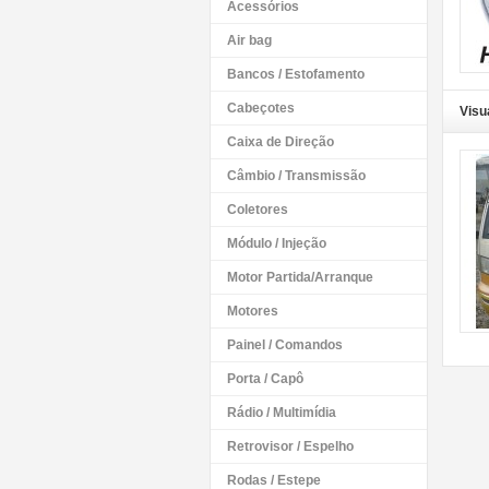
Acessórios
Air bag
Bancos / Estofamento
Cabeçotes
Visu
Caixa de Direção
Câmbio / Transmissão
Coletores
Módulo / Injeção
Motor Partida/Arranque
Motores
Painel / Comandos
Porta / Capô
Rádio / Multimídia
Retrovisor / Espelho
Rodas / Estepe