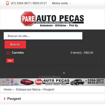
(47) 3394-3877 / 9935-0717
Minha conta
Buscar
Carrinho
0 item(s) - R$0,00
Ver
CATEGORIAS
Home
»
- Estoque por Marca
»
Peugeot
Peugeot