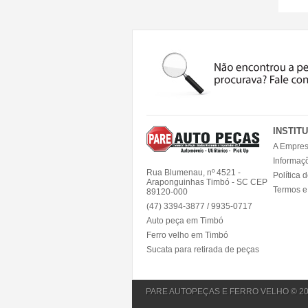
INSTIT
A Empre
Informaç
Rua Blumenau, nº 4521 -
Política 
Araponguinhas Timbó - SC CEP
Termos e
89120-000
(47) 3394-3877 / 9935-0717
Auto peça em Timbó
Ferro velho em Timbó
Sucata para retirada de peças
PARE AUTOPEÇAS E FERRO VELHO © 2